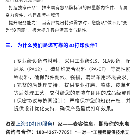
决行业老大难问题。
· 打造独家产品： 推出署有您品牌标识的限量版内饰件、专属
空力套件，构建品牌护城河。
· 提升服务能力： 当客户提出特殊需求时，您能从“做不到”变
为“没问题”，极大提升客户满意度与粘性。
三、
为什么我们是您可靠的
打印伙伴？
3D
专业级设备与材料：
采用工业级
、
设备，配
l
SLS
SLA
尼龙（
）、碳纤维复合材料（
） 等高性能
PA12
PA-CF
程材料，确保部件耐候、强韧，满足车用环境要求。
完整的后处理支持：
提供专业打磨、喷漆、皮革包
l
等后处理工艺，交付给您的是装车即用的成品级部件
保密协议与协同设计：
严格保护您的知识产权，并
l
提供设计优化支持，确保产品最优打印效果。
资深
上海
打印服务
厂家——麦客信息，期待你的来电
3D
咨询与合作：
！
180-4267-7785
“一对一”工程师提供技术支