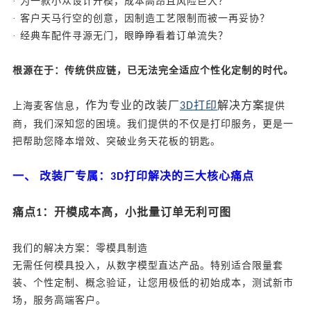
· 为一款小众设计开模，成本高昂且风险巨大？
· 客户天马行空的创意，因制造工艺限制而被一再妥协？
· 经典车配件寻源无门，眼睁睁看着订单流失？
根源在于：传统供应链，已无法完全适应个性化定制的时代。
作为专业的改装厂
打印
解决方案
上海麦客信息，
3D
提供
商
，我们深知您的困境。我们提供的不仅是打印服务，更是一
把帮助您降本增效、突破业务天花板的钥匙。
一、
改装厂专属：
打印解决的三大核心痛点
3D
痛点
：开模成本高，小批量订单无利可图
1
我们的解决方案：零模具制造
无需任何模具投入，从数字模型直达产品。特别适合限量套
装、个性定制、概念验证，让您用极低的初始成本，测试新市
场，服务高端客户。