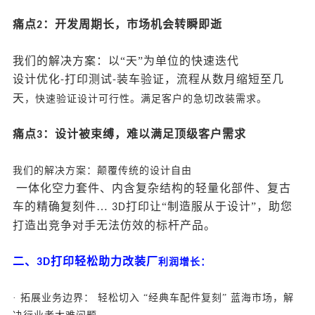
痛点
：开发周期长，市场机会转瞬即逝
2
我们的解决方案：以
“天”为单位的快速迭代
设计优化
打印测试
装车验证，流程从数月缩短至几
-
-
天
，
快速验证设计可行性。
满足客户的急切改装需求。
痛点
：设计被束缚，难以满足顶级客户需求
3
我们的解决方案：颠覆传统的设计自由
一体化空力套件、内含复杂结构的轻量化部件、复古
车的精确复刻件
…
打印让“制造服从于设计”，助您
3D
打造出竞争对手无法仿效的标杆产品。
二、
打印轻松助力改装厂
3D
利润增长
：
· 拓展业务边界： 轻松切入 “经典车配件复刻” 蓝海市场，解