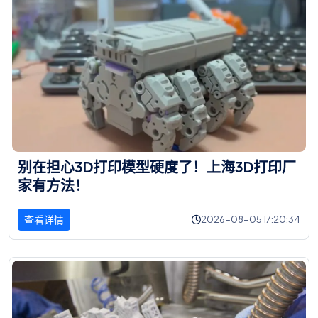
别
在
担
心
3
D
打
印
模
型
硬
度
了
！
上
海
3
D
打
印
厂
家
有
方
法
！
查看详情
2026-08-05 17:20:34