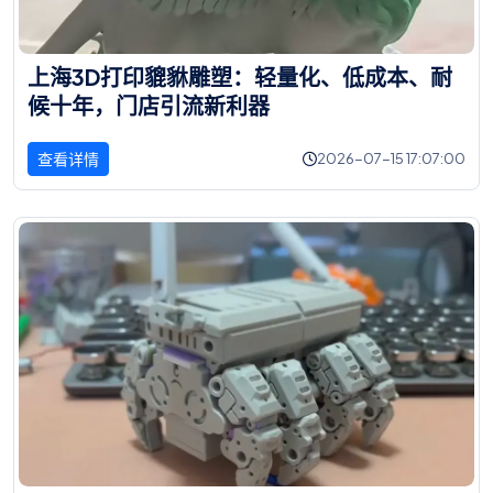
上
海
3
D
打
印
貔
貅
雕
塑
：
轻
量
化
、
低
成
本
、
耐
候
十
年
，
门
店
引
流
新
利
器
查看详情
2026-07-15 17:07:00