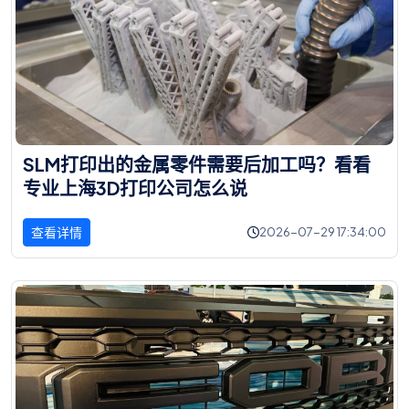
S
L
M
打
印
出
的
金
属
零
件
需
要
后
加
工
吗
？
看
看
专
业
上
海
3
D
打
印
公
司
怎
么
说
查看详情
2026-07-29 17:34:00