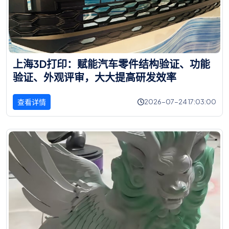
上
海
3
D
打
印
：
赋
能
汽
车
零
件
结
构
验
证
、
功
能
验
证
、
外
观
评
审
，
大
大
提
高
研
发
效
率
查看详情
2026-07-24 17:03:00