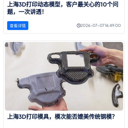
上
海
3
D
打
印
动
态
模
型
，
客
户
最
关
心
的
1
0
个
问
题
，
一
次
讲
透
！
查看详情
2026-07-07 16:49:00
上
海
3
D
打
印
模
具
，
模
次
能
否
媲
美
传
统
钢
模
？