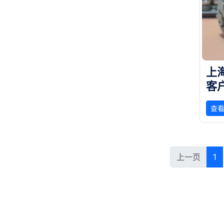
上
客
，
查
上一页
1