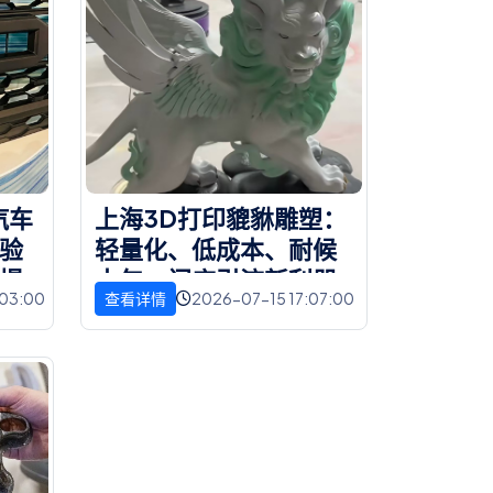
汽
车
上
海
3
D
打
印
貔
貅
雕
塑
：
验
轻
量
化
、
低
成
本
、
耐
候
提
十
年
，
门
店
引
流
新
利
器
:03:00
2026-07-15 17:07:00
查看详情