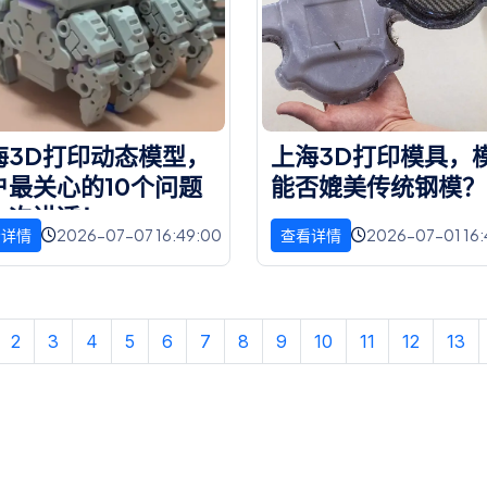
海
3
D
打
印
动
态
模
型
，
上
海
3
D
打
印
模
具
，
户
最
关
心
的
1
0
个
问
题
能
否
媲
美
传
统
钢
模
？
一
次
讲
透
！
2026-07-07 16:49:00
2026-07-01 16:
看详情
查看详情
2
3
4
5
6
7
8
9
10
11
12
13