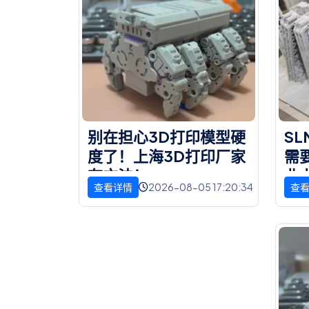
别
在
担
心
3
D
打
印
模
型
硬
S
L
度
了
！
上
海
3
D
打
印
厂
家
需
有
方
法
！
业
2026-08-05 17:20:34
查看详情
查
说