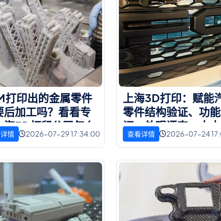
M
打
印
出
的
金
属
零
件
上
海
3
D
打
印
：
赋
能
要
后
加
工
吗
？
看
看
专
零
件
结
构
验
证
、
功
能
上
海
3
D
打
印
公
司
怎
么
证
、
外
观
评
审
，
大
大
2026-07-29 17:34:00
2026-07-24 17
看详情
查看详情
高
研
发
效
率