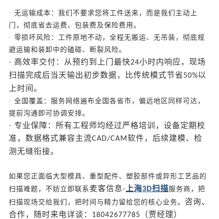
· 无运输成本：我们不要求您将工件送来，而是我们主动上
门，彻底省去运费、包装费及保险费用。
· 零损坏风险：工件原地不动，全程无搬运、无吊装，彻底规
避运输和装卸中的磕碰、断裂风险。
· 高效率交付：从预约到上门最快
小时内响应，现场
24
扫描完成后当天输出初步数据，比传统模式节省
以
50%
上时间。
· 全国覆盖：服务网络遍布全国各省市，偏远地区同样可达，
提前沟通即可协调安排。
· 专业保障：所有工程师均经过严格培训，设备定期校
准，数据格式兼容主流
软件，后续建模、检
CAD/CAM
测无缝衔接。
如果您正面临大型模具、重型配件、塑胶部件或异形工艺品的
麦客信息
上海
扫描
扫描难题，不妨立即联系
-
3D
服务商，把
咨询、
扫描现场交给我们，把时间与精力留给您的核心业务。
合作，随时来电详谈：
（贾经理）
18042677785