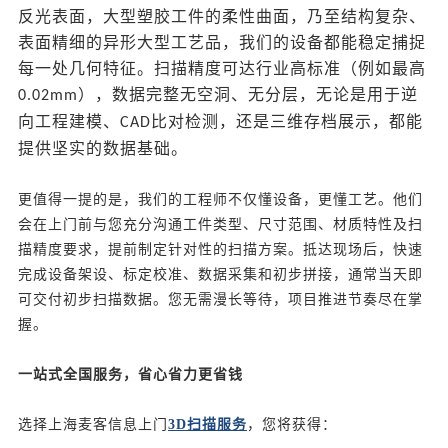
反光表面，大型塑胶工件的柔性曲面，乃至结构复杂、
表面精细的异形大型工艺品，我们的设备都能稳定捕捉
每一处几何特征。扫描精度可达行业高标准（例如最高
），数据完整无空洞、无分层，无论是用于逆
0.02mm
向工程建模、
比对检测，还是三维存档展示，都能
CAD
提供坚实的数据基础。
更值得一提的是，我们的工程师不仅懂设备，更懂工艺。他们
会在上门前与您充分沟通工件类型、尺寸范围、材质特性及扫
描精度要求，提前制定针对性的扫描方案。抵达现场后，快速
完成设备架设、标定校准、数据采集和初步拼接，通常当天即
可交付初步扫描数据。您无需漫长等待，项目推进节奏尽在掌
握。
一站式全国服务，省心省力更省钱
选择
上海麦客信息
上门
3D扫描服务
，您将获得：