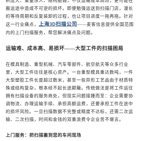
积庞大、重量惊人、结构脆弱，不仅运输成本高昂，更可能在
搬运途中造成不可逆的损坏。即便勉强运送到扫描门店，漫长
的等待周期和反复装卸的过程，也让项目进度一拖再拖。针对
上海
扫描公司
这一行业痛点，
3D
——麦客信息提供全国范围
内的上门扫描服务，帮您解决痛点及问题。
运输难、成本高、易损坏
——大型工件的扫描困局
在模具制造、重型机械、汽车零部件、航空航天等众多行业
里，大型工件往往是核心资产。一台重型模具重达数吨，一件
大型塑胶工件长度超过数米，甚至一些异形工艺品由于材质特
殊或结构复杂，根本经不起长途颠簸。传统做法是将工件运往
拥有扫描设备的服务商处，但现实问题接踵而至：企业需要协
调物流、办理运输手续、承担高额运费，还要承担工件在途中
的损坏风险。一旦扫描数据不完整或精度不达标，还需二次运
输、二次扫描，时间和金钱的双重浪费令企业苦不堪言。
上门服务：把扫描搬到您的车间现场